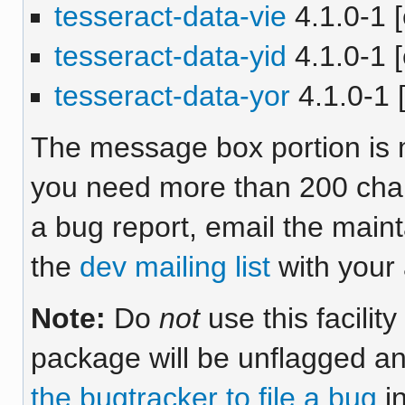
tesseract-data-vie
4.1.0-1 [
tesseract-data-yid
4.1.0-1 [
tesseract-data-yor
4.1.0-1 [
The message box portion is m
you need more than 200 chara
a bug report, email the maint
the
dev mailing list
with your 
Note:
Do
not
use this facilit
package will be unflagged an
the bugtracker to file a bug
in